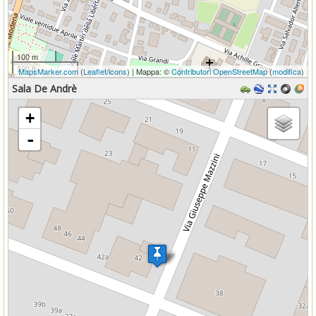
100 m
500 ft
MapsMarker.com
(
Leaflet
/
icons
) | Mappa: ©
Contributori OpenStreetMap
(
modifica
)
Sala De Andrè
Caricamento delle mappe in corso - restare in attesa...
+
-