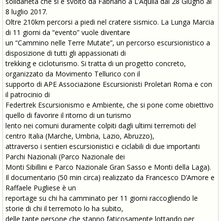
solidarietà che si è svolto da Fabriano a L’Aquila dal 28 Giugno al
8 luglio 2017.
Oltre 210km percorsi a piedi nel cratere sismico. La Lunga Marcia
di 11 giorni da “evento” vuole diventare
un “Cammino nelle Terre Mutate”, un percorso escursionistico a
disposizione di tutti gli appassionati di
trekking e cicloturismo. Si tratta di un progetto concreto,
organizzato da Movimento Tellurico con il
supporto di APE Associazione Escursionisti Proletari Roma e con
il patrocinio di
Federtrek Escursionismo e Ambiente, che si pone come obiettivo
quello di favorire il ritorno di un turismo
lento nei comuni duramente colpiti dagli ultimi terremoti del
centro Italia (Marche, Umbria, Lazio, Abruzzo),
attraverso i sentieri escursionistici e ciclabili di due importanti
Parchi Nazionali (Parco Nazionale dei
Monti Sibillini e Parco Nazionale Gran Sasso e Monti della Laga).
Il documentario (50 min circa) realizzato da Francesco D’Amore e
Raffaele Pugliese è un
reportage su chi ha camminato per 11 giorni raccogliendo le
storie di chi il terremoto lo ha subito,
delle tante persone che stanno faticosamente lottando per