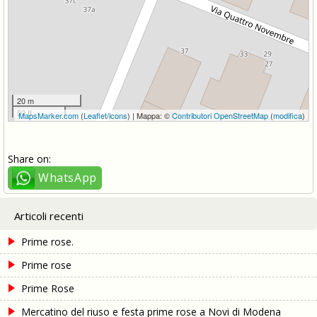
20 m
50 ft
MapsMarker.com
(
Leaflet
/
icons
) | Mappa: ©
Contributori OpenStreetMap
(
modifica
)
Share on:
WhatsApp
Articoli recenti
Prime rose.
Prime rose
Prime Rose
Mercatino del riuso e festa prime rose a Novi di Modena